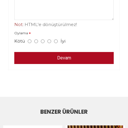
Not:
HTML'e dönüştürülmez!
Oylama
Kötü
İyi
Devam
BENZER ÜRÜNLER