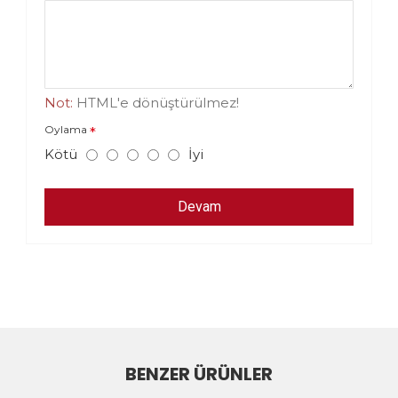
Not:
HTML'e dönüştürülmez!
Oylama
Kötü
İyi
Devam
BENZER ÜRÜNLER