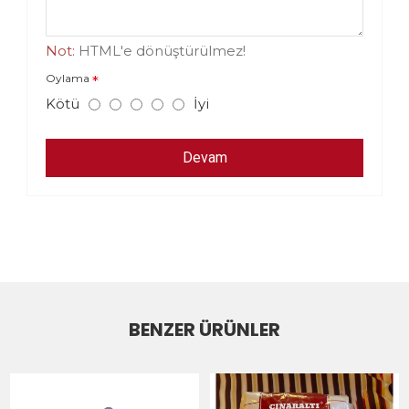
Not:
HTML'e dönüştürülmez!
Oylama
Kötü
İyi
Devam
BENZER ÜRÜNLER